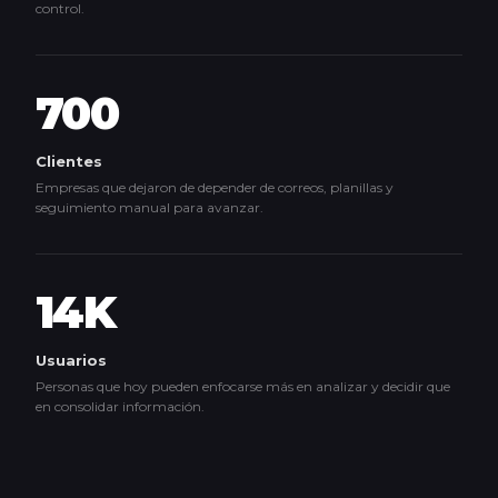
control.
700
Clientes
Empresas que dejaron de depender de correos, planillas y
seguimiento manual para avanzar.
14K
Usuarios
Personas que hoy pueden enfocarse más en analizar y decidir que
en consolidar información.