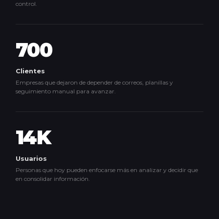
control.
700
Clientes
Empresas que dejaron de depender de correos, planillas y
seguimiento manual para avanzar.
14K
Usuarios
Personas que hoy pueden enfocarse más en analizar y decidir que
en consolidar información.